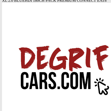
XL 2.0 BLUEHDI 180CH PACK PREMIUM CONNECT EAT8