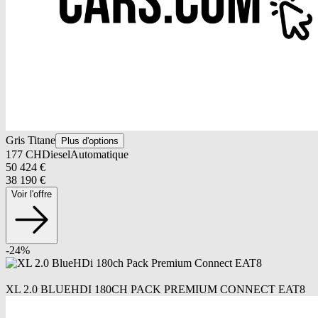
Gris Titane
Plus d'options
177
CH
Diesel
Automatique
50 424
€
38 190
€
Voir l'offre
-
24
%
XL 2.0 BLUEHDI 180CH PACK PREMIUM CONNECT EAT8