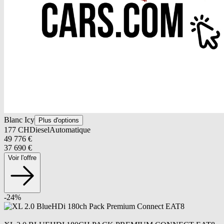
Blanc Icy
Plus d'options
177
CH
Diesel
Automatique
49 776
€
37 690
€
Voir l'offre
-
24
%