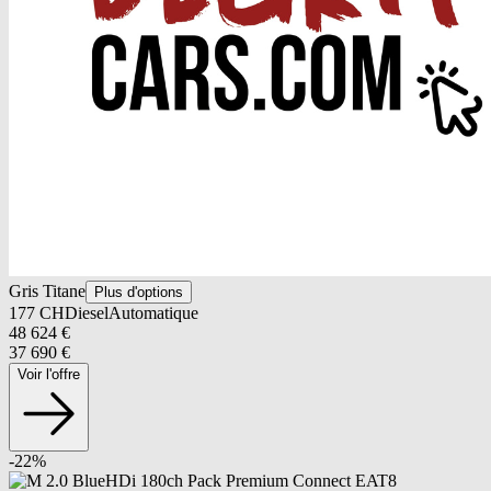
Gris Titane
Plus d'options
177
CH
Diesel
Automatique
48 624
€
37 690
€
Voir l'offre
-
22
%