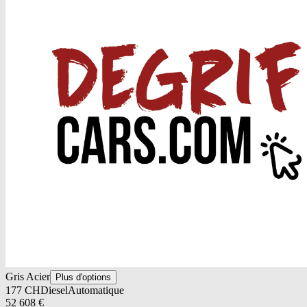
Gris Acier
Plus d'options
177
CH
Diesel
Automatique
52 608
€