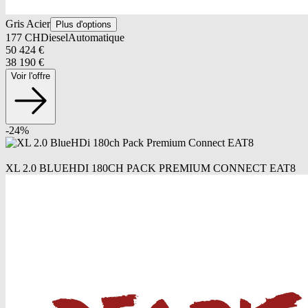
Gris Acier
Plus d'options
177
CH
Diesel
Automatique
50 424
€
38 190
€
Voir l'offre
-
24
%
XL 2.0 BLUEHDI 180CH PACK PREMIUM CONNECT EAT8