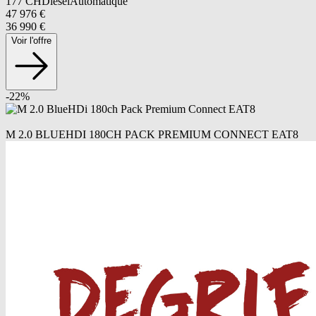
177
CH
Diesel
Automatique
47 976
€
36 990
€
Voir l'offre
-
22
%
M 2.0 BLUEHDI 180CH PACK PREMIUM CONNECT EAT8