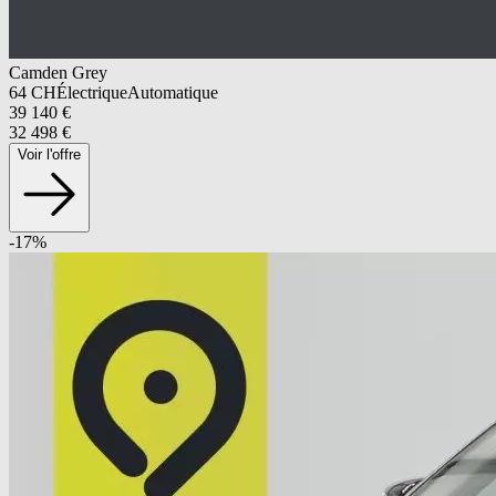
Camden Grey
64
CH
Électrique
Automatique
39 140
€
32 498
€
Voir l'offre
-
17
%