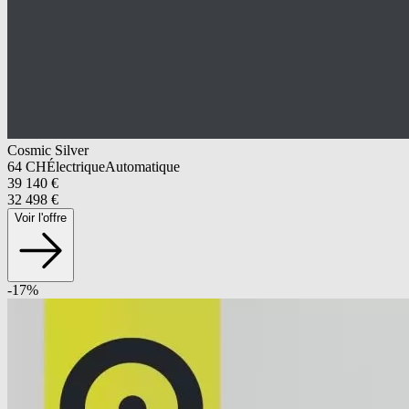
Cosmic Silver
64
CH
Électrique
Automatique
39 140
€
32 498
€
Voir l'offre
-
17
%