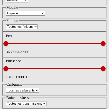
Modèle
Finition
Prix
36390
€
42990
€
Puissance
131
CH
200
CH
Carburant
Boîte de vitesse