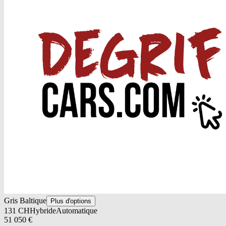
Gris Baltique
Plus d'options
131
CH
Hybride
Automatique
51 050
€