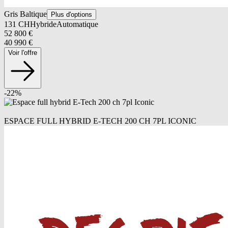
Gris Baltique
Plus d'options
131
CH
Hybride
Automatique
52 800
€
40 990
€
Voir l'offre
-
22
%
ESPACE FULL HYBRID E-TECH 200 CH 7PL ICONIC