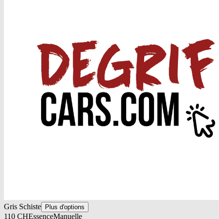
Gris Schiste
Plus d'options
110
CH
Essence
Manuelle