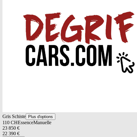
Gris Schiste
Plus d'options
110
CH
Essence
Manuelle
23 850
€
22 390
€