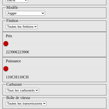
Modèle
Finition
Prix
22390
€
22390
€
Puissance
110
CH
110
CH
Carburant
Boîte de vitesse