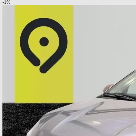
-
1
%