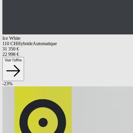
Ice White
110
CH
Hybride
Automatique
31 350
€
22 998
€
Voir l'offre
-
23
%