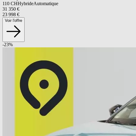
110
CH
Hybride
Automatique
31 350
€
23 998
€
Voir l'offre
-
23
%