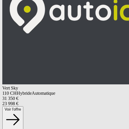
Vert Sky
110
CH
Hybride
Automatique
31 350
€
23 998
€
Voir l'offre