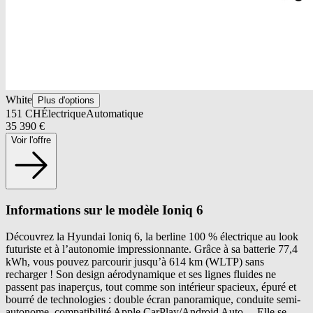
White
Plus d'options
151
CH
Électrique
Automatique
35 390
€
Voir l'offre
Informations sur le modèle Ioniq 6
Découvrez la Hyundai Ioniq 6, la berline 100 % électrique au look
futuriste et à l’autonomie impressionnante. Grâce à sa batterie 77,4
kWh, vous pouvez parcourir jusqu’à 614 km (WLTP) sans
recharger ! Son design aérodynamique et ses lignes fluides ne
passent pas inaperçus, tout comme son intérieur spacieux, épuré et
bourré de technologies : double écran panoramique, conduite semi-
autonome, compatibilité Apple CarPlay/Android Auto… Elle se