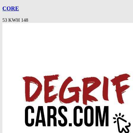
CORE
53 KWH 148