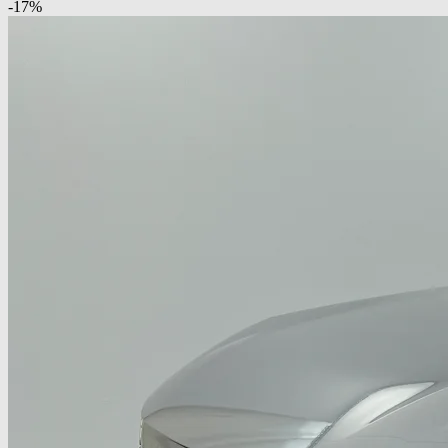
-
17
%