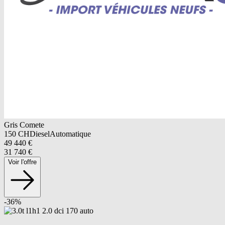
Gris Comete
150
CH
Diesel
Automatique
49 440
€
31 740
€
Voir l'offre
-
36
%