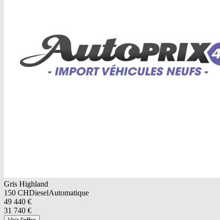
Gris Highland
150
CH
Diesel
Automatique
49 440
€
31 740
€