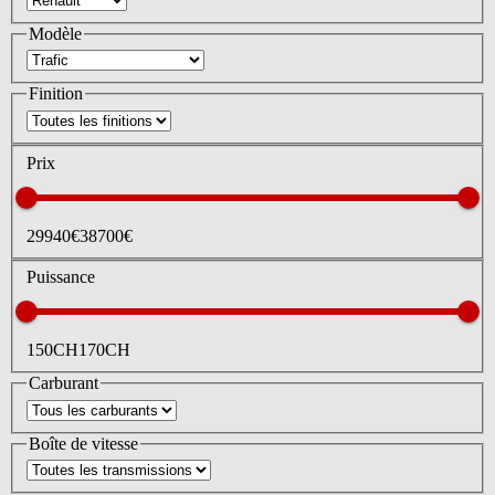
Modèle
Finition
Prix
29940
€
38700
€
Puissance
150
CH
170
CH
Carburant
Boîte de vitesse