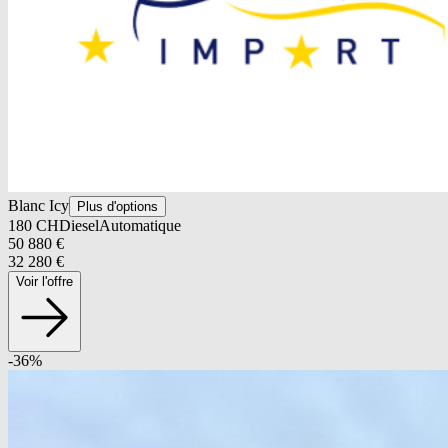
Blanc Icy
Plus d'options
180
CH
Diesel
Automatique
50 880
€
32 280
€
Voir l'offre
-
36
%