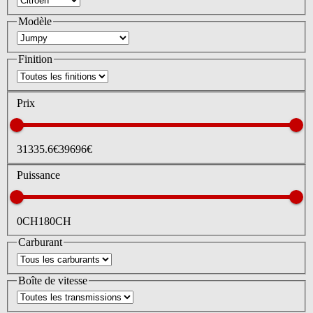
Modèle
Finition
Prix
31335.6
€
39696
€
Puissance
0
CH
180
CH
Carburant
Boîte de vitesse