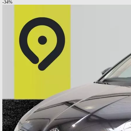
-
34
%