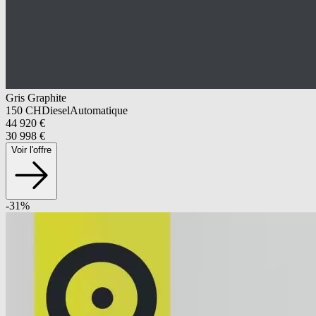
Gris Graphite
150
CH
Diesel
Automatique
44 920
€
30 998
€
Voir l'offre
-
31
%