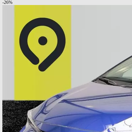
-
26
%