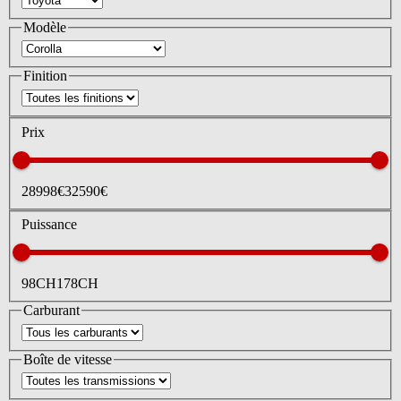
Modèle
Finition
Prix
28998
€
32590
€
Puissance
98
CH
178
CH
Carburant
Boîte de vitesse