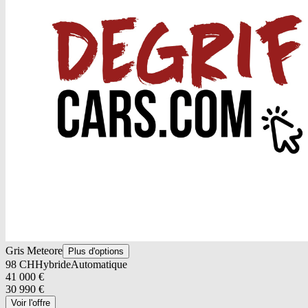
Gris Meteore
Plus d'options
98
CH
Hybride
Automatique
41 000
€
30 990
€
Voir l'offre