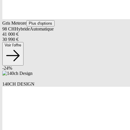
Gris Meteore
Plus d'options
98
CH
Hybride
Automatique
41 000
€
30 990
€
Voir l'offre
-
24
%
140CH DESIGN