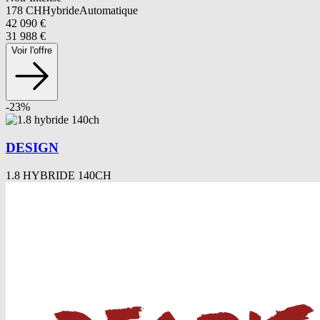
178
CH
Hybride
Automatique
42 090
€
31 988
€
Voir l'offre
-
23
%
DESIGN
1.8 HYBRIDE 140CH