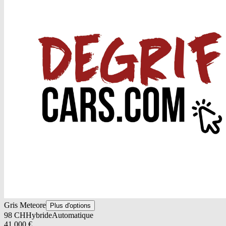
Gris Meteore
Plus d'options
98
CH
Hybride
Automatique
41 000
€