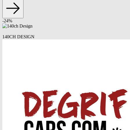
-
24
%
140CH DESIGN