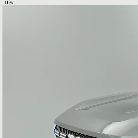
-
11
%