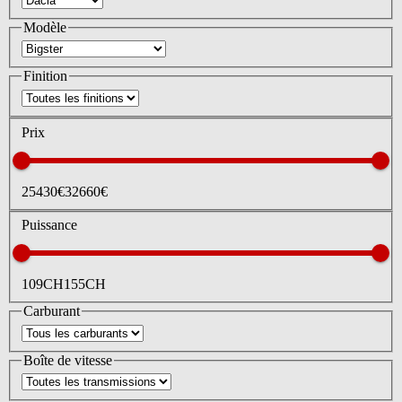
Modèle
Finition
Prix
25430
€
32660
€
Puissance
109
CH
155
CH
Carburant
Boîte de vitesse