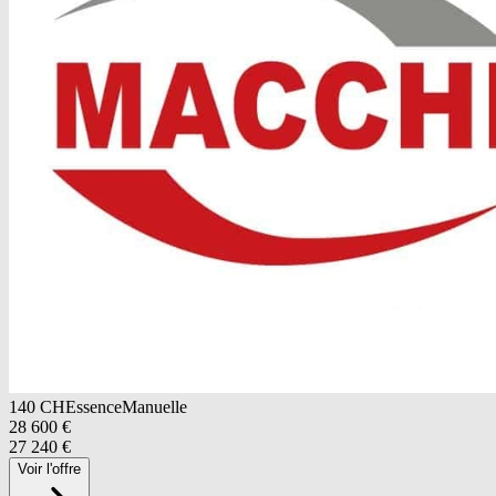
140
CH
Essence
Manuelle
28 600
€
27 240
€
Voir l'offre