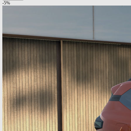
-
5
%