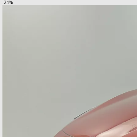
-
24
%