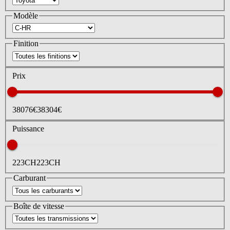
Modèle
Finition
Prix
38076
€
38304
€
Puissance
223
CH
223
CH
Carburant
Boîte de vitesse